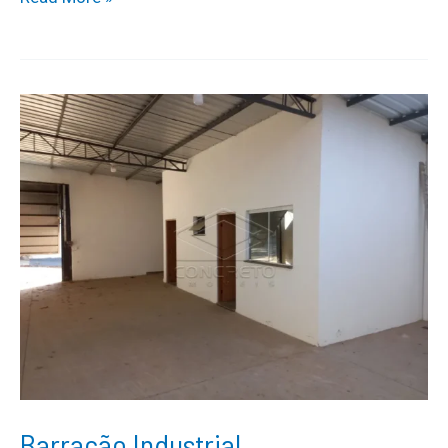
comercial
/
02
Barracão Industrial