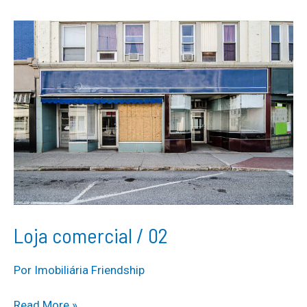
Loja comercial / 02
Por
Imobiliária Friendship
Loja
Read More »