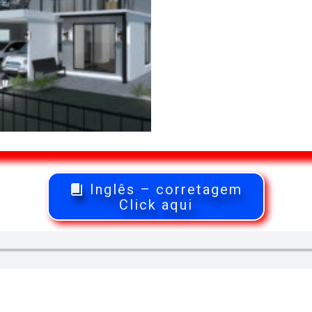
Inglês – corretagem
Click aqui