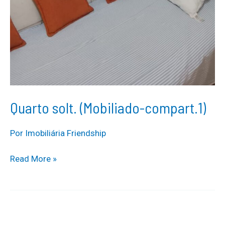
Quarto solt. (Mobiliado-compart.1)
Por
Imobiliária Friendship
Quarto
Read More »
solt.
(Mobiliado-
compart.1)