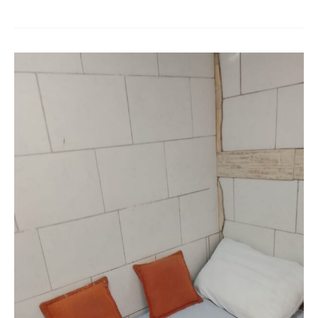
solt.
(Mobiliado-
compart.5)