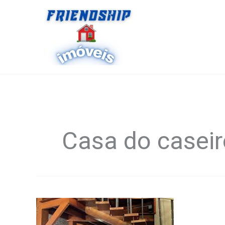
Ir
para
o
conteúdo
Casa do caseir