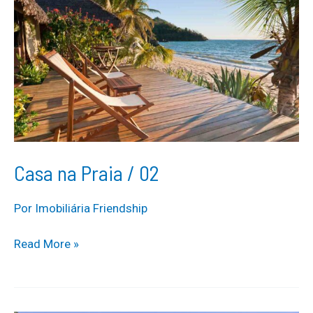
Casa na Praia / 02
Por
Imobiliária Friendship
Casa
Read More »
na
Praia
/