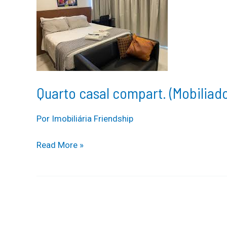
Quarto casal compart. (Mobiliad
Por
Imobiliária Friendship
Quarto
Read More »
casal
compart.
(Mobiliado)