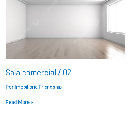
Sala comercial / 02
Por
Imobiliária Friendship
Sala
Read More »
comercial
/
02