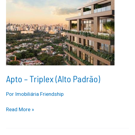
Apto – Triplex (Alto Padrão)
Por
Imobiliária Friendship
Apto
Read More »
–
Triplex
(Alto