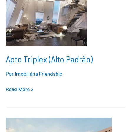
Apto Triplex (Alto Padrão)
Por
Imobiliária Friendship
Apto
Read More »
Triplex
(Alto
Padrão)