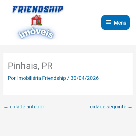
Ir
para
Menu
o
Menu
conteúdo
Pinhais, PR
Por
Imobiliária Friendship
/
30/04/2026
←
cidade anterior
cidade seguinte
→