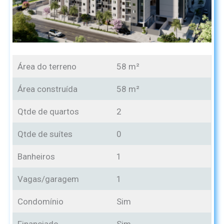
Área do terreno
58 m²
Área construída
58 m²
Qtde de quartos
2
Qtde de suítes
0
Banheiros
1
Vagas/garagem
1
Condomínio
Sim