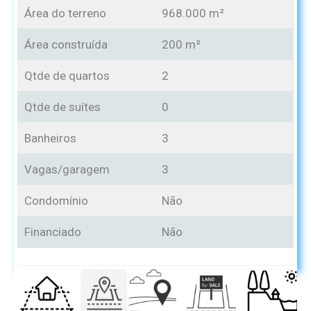
Área do terreno
968.000 m²
Área construída
200 m²
Qtde de quartos
2
Qtde de suítes
0
Banheiros
3
Vagas/garagem
3
Condomínio
Não
Financiado
Não