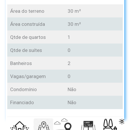
Área do terreno
30 m²
Área construída
30 m²
Qtde de quartos
1
Qtde de suítes
0
Banheiros
2
Vagas/garagem
0
Condomínio
Não
Financiado
Não