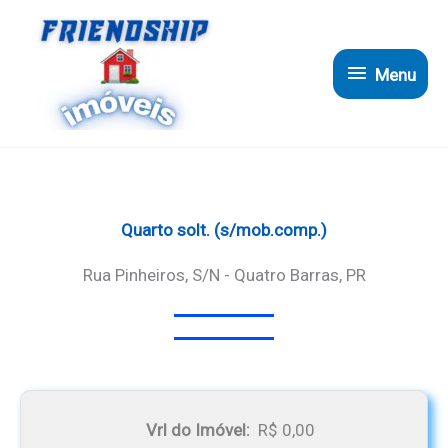
Ir
para
Menu
o
Menu
conteúdo
Quarto solt. (s/mob.comp.)
Rua Pinheiros, S/n - Quatro Barras, PR
Vrl do Imóvel:
R$ 0,00