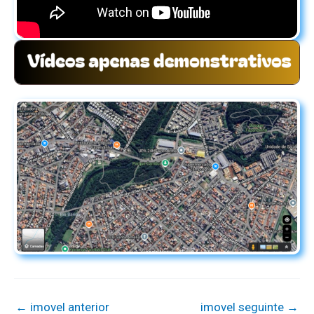
←
imovel anterior
imovel seguinte
→