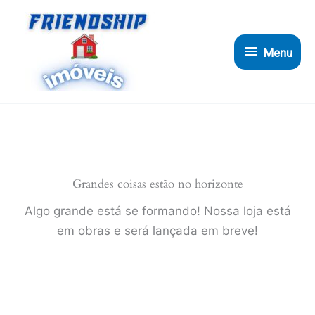
Ir
para
Menu
o
Menu
conteúdo
Grandes coisas estão no horizonte
Algo grande está se formando! Nossa loja está
em obras e será lançada em breve!