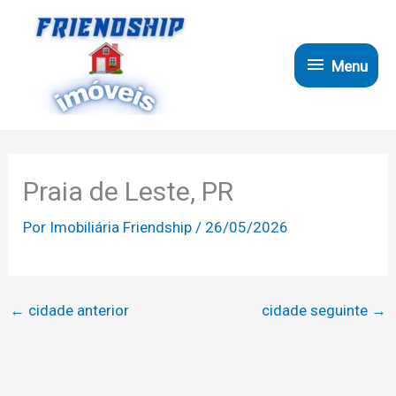
Ir
para
Menu
o
Menu
conteúdo
Praia de Leste, PR
Por
Imobiliária Friendship
/
26/05/2026
←
cidade anterior
cidade seguinte
→